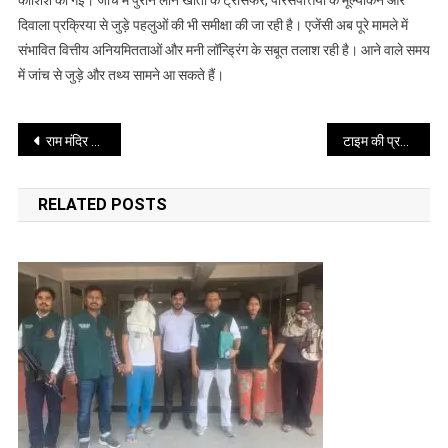
कोशिश की गई। जांच में पुराने लोन खातों के ट्रांसफर, परिसंपत्तियों के मूल्यांकन और
17
दिवाला प्रक्रिया से जुड़े पहलुओं की भी समीक्षा की जा रही है। एजेंसी अब पूरे मामले में
ठिकानों
संभावित वित्तीय अनियमितताओं और मनी लॉन्ड्रिंग के सबूत तलाश रही है। आने वाले समय
पर
में जांच से जुड़े और तथ्य सामने आ सकते हैं।
छापेमारी
Post
राम मंदिर चढ़ावा विवाद: आरोपों और शिकायतों के बीच बढ़ा राजनीतिक घमासान
टाइम की प्रभावशाली खिलाड़ियों की सूची में चमकी स्मृति मंधाना
navigation
RELATED POSTS